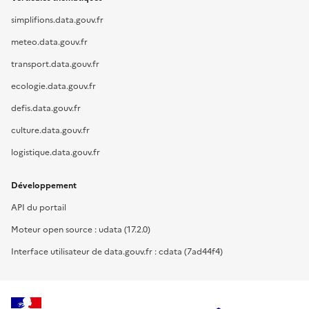
simplifions.data.gouv.fr
meteo.data.gouv.fr
transport.data.gouv.fr
ecologie.data.gouv.fr
defis.data.gouv.fr
culture.data.gouv.fr
logistique.data.gouv.fr
Développement
API du portail
Moteur open source : udata (17.2.0)
Interface utilisateur de data.gouv.fr : cdata (7ad44f4)