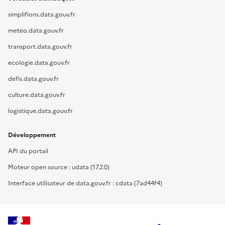
simplifions.data.gouv.fr
meteo.data.gouv.fr
transport.data.gouv.fr
ecologie.data.gouv.fr
defis.data.gouv.fr
culture.data.gouv.fr
logistique.data.gouv.fr
Développement
API du portail
Moteur open source : udata (17.2.0)
Interface utilisateur de data.gouv.fr : cdata (7ad44f4)