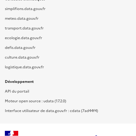
simplifions.data.gouv.fr
meteo.data.gouv.fr
transport.data.gouv.fr
ecologie.data.gouv.fr
defis.data.gouv.fr
culture.data.gouv.fr
logistique.data.gouv.fr
Développement
API du portail
Moteur open source : udata (17.2.0)
Interface utilisateur de data.gouv.fr : cdata (7ad44f4)