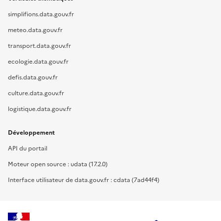
simplifions.data.gouv.fr
meteo.data.gouv.fr
transport.data.gouv.fr
ecologie.data.gouv.fr
defis.data.gouv.fr
culture.data.gouv.fr
logistique.data.gouv.fr
Développement
API du portail
Moteur open source : udata (17.2.0)
Interface utilisateur de data.gouv.fr : cdata (7ad44f4)