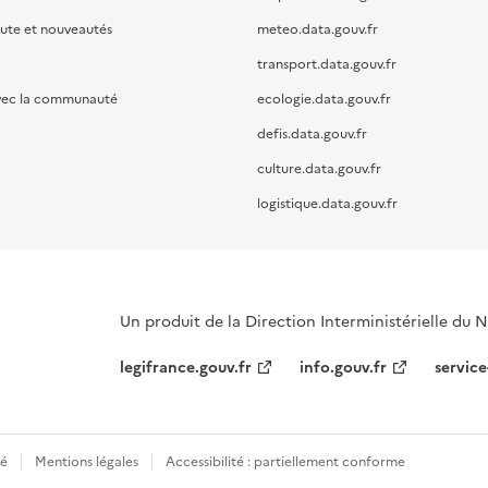
oute et nouveautés
meteo.data.gouv.fr
transport.data.gouv.fr
vec la communauté
ecologie.data.gouv.fr
defis.data.gouv.fr
culture.data.gouv.fr
logistique.data.gouv.fr
Un produit de la Direction Interministérielle du
legifrance.gouv.fr
info.gouv.fr
service
té
Mentions légales
Accessibilité : partiellement conforme