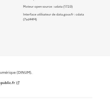
Moteur open source : udata (17.2.0)
Interface utilisateur de data.gouv.fr : cdata
(7ad44f4)
 Numérique (DINUM).
-public.fr