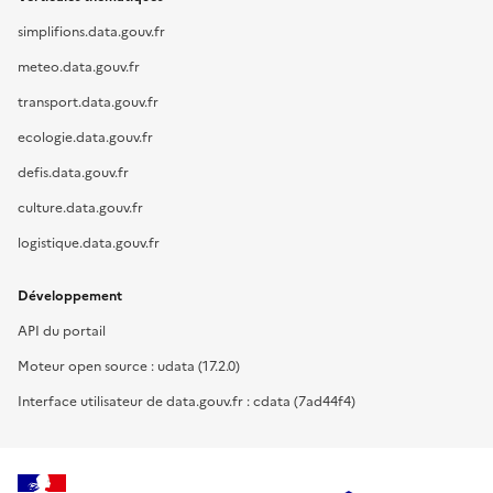
simplifions.data.gouv.fr
meteo.data.gouv.fr
transport.data.gouv.fr
ecologie.data.gouv.fr
defis.data.gouv.fr
culture.data.gouv.fr
logistique.data.gouv.fr
Développement
API du portail
Moteur open source : udata (17.2.0)
Interface utilisateur de data.gouv.fr : cdata (7ad44f4)