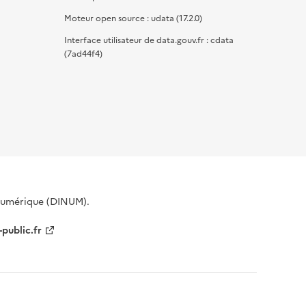
Moteur open source : udata (17.2.0)
Interface utilisateur de data.gouv.fr : cdata
(7ad44f4)
 Numérique (DINUM).
-public.fr