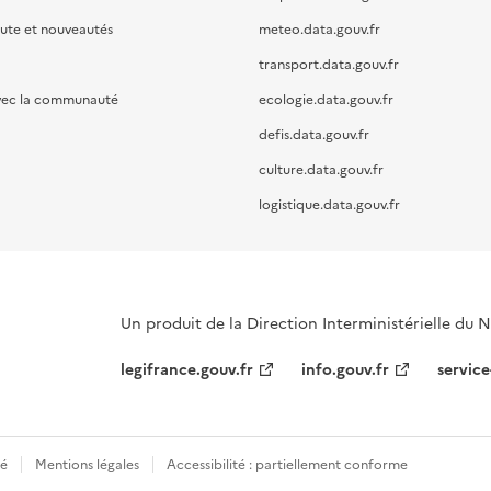
oute et nouveautés
meteo.data.gouv.fr
transport.data.gouv.fr
vec la communauté
ecologie.data.gouv.fr
defis.data.gouv.fr
culture.data.gouv.fr
logistique.data.gouv.fr
Un produit de la Direction Interministérielle du
legifrance.gouv.fr
info.gouv.fr
service
té
Mentions légales
Accessibilité : partiellement conforme