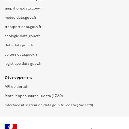
simplifions.data.gouv.fr
meteo.data.gouv.fr
transport.data.gouv.fr
ecologie.data.gouv.fr
defis.data.gouv.fr
culture.data.gouv.fr
logistique.data.gouv.fr
Développement
API du portail
Moteur open source : udata (17.2.0)
Interface utilisateur de data.gouv.fr : cdata (7ad44f4)