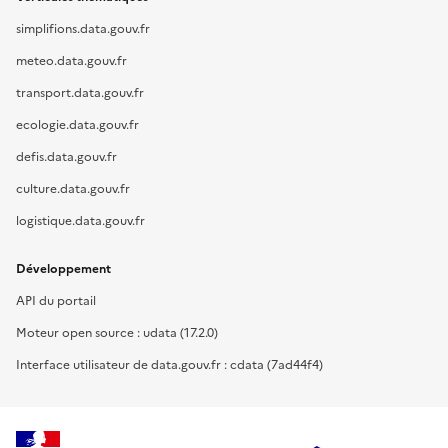
simplifions.data.gouv.fr
meteo.data.gouv.fr
transport.data.gouv.fr
ecologie.data.gouv.fr
defis.data.gouv.fr
culture.data.gouv.fr
logistique.data.gouv.fr
Développement
API du portail
Moteur open source : udata (17.2.0)
Interface utilisateur de data.gouv.fr : cdata (7ad44f4)