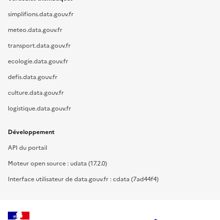
simplifions.data.gouv.fr
meteo.data.gouv.fr
transport.data.gouv.fr
ecologie.data.gouv.fr
defis.data.gouv.fr
culture.data.gouv.fr
logistique.data.gouv.fr
Développement
API du portail
Moteur open source : udata (17.2.0)
Interface utilisateur de data.gouv.fr : cdata (7ad44f4)