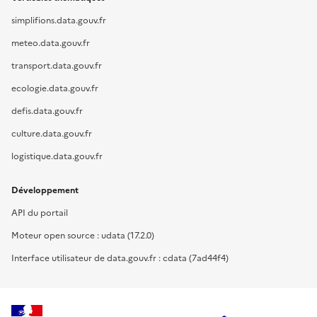
simplifions.data.gouv.fr
meteo.data.gouv.fr
transport.data.gouv.fr
ecologie.data.gouv.fr
defis.data.gouv.fr
culture.data.gouv.fr
logistique.data.gouv.fr
Développement
API du portail
Moteur open source : udata (17.2.0)
Interface utilisateur de data.gouv.fr : cdata (7ad44f4)