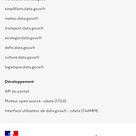
simplifions.data.gouv.fr
meteo.data.gouv.fr
transport.data.gouv.fr
ecologie.data.gouv.fr
defis.data.gouv.fr
culture.data.gouv.fr
logistique.data.gouv.fr
Développement
API du portail
Moteur open source : udata (17.2.0)
Interface utilisateur de data.gouv.fr : cdata (7ad44f4)