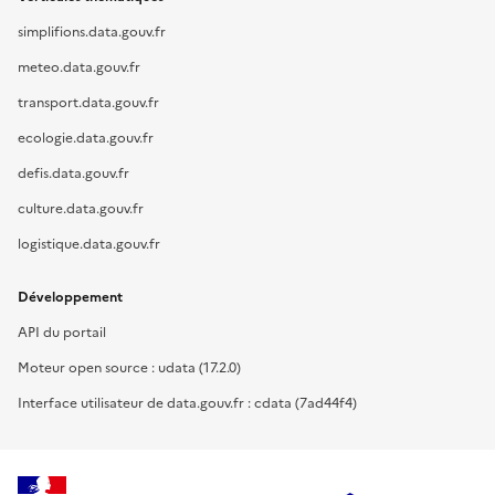
simplifions.data.gouv.fr
meteo.data.gouv.fr
transport.data.gouv.fr
ecologie.data.gouv.fr
defis.data.gouv.fr
culture.data.gouv.fr
logistique.data.gouv.fr
Développement
API du portail
Moteur open source : udata (17.2.0)
Interface utilisateur de data.gouv.fr : cdata (7ad44f4)