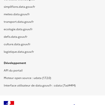
simplifions.data.gouv.fr
meteo.data.gouv.fr
transport.data.gouv.fr
ecologie.data.gouv.fr
defis.data.gouv.fr
culture.data.gouv.fr
logistique.data.gouv.fr
Développement
API du portail
Moteur open source : udata (17.2.0)
Interface utilisateur de data.gouv.fr : cdata (7ad44f4)