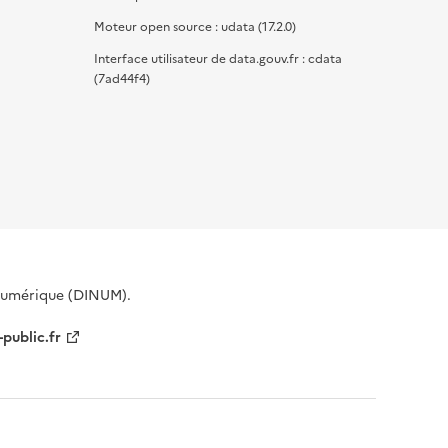
Moteur open source : udata (17.2.0)
Interface utilisateur de data.gouv.fr : cdata
(7ad44f4)
 Numérique (DINUM).
-public.fr