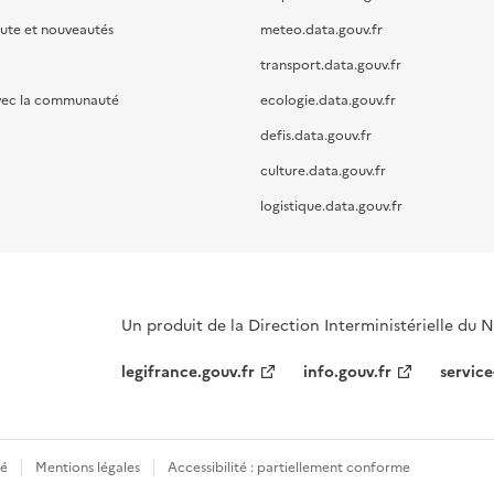
oute et nouveautés
meteo.data.gouv.fr
transport.data.gouv.fr
vec la communauté
ecologie.data.gouv.fr
defis.data.gouv.fr
culture.data.gouv.fr
logistique.data.gouv.fr
Un produit de la Direction Interministérielle du
legifrance.gouv.fr
info.gouv.fr
service
té
Mentions légales
Accessibilité : partiellement conforme