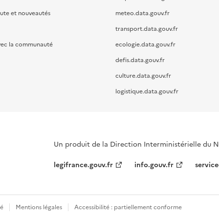
oute et nouveautés
meteo.data.gouv.fr
transport.data.gouv.fr
vec la communauté
ecologie.data.gouv.fr
defis.data.gouv.fr
culture.data.gouv.fr
logistique.data.gouv.fr
Un produit de la Direction Interministérielle du
legifrance.gouv.fr
info.gouv.fr
service
té
Mentions légales
Accessibilité : partiellement conforme