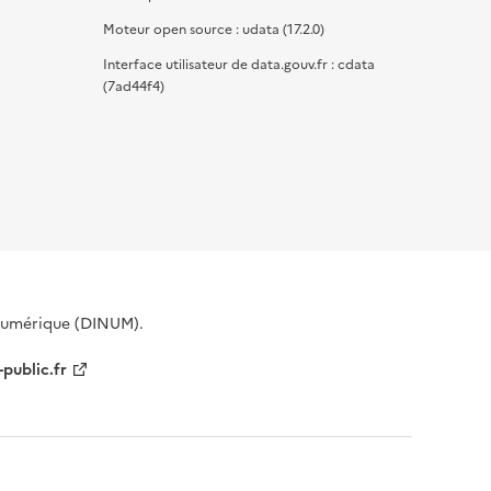
Moteur open source : udata (17.2.0)
Interface utilisateur de data.gouv.fr : cdata
(7ad44f4)
 Numérique (DINUM).
-public.fr