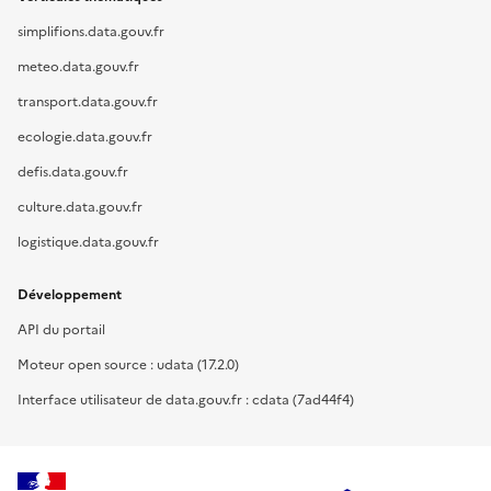
simplifions.data.gouv.fr
meteo.data.gouv.fr
transport.data.gouv.fr
ecologie.data.gouv.fr
defis.data.gouv.fr
culture.data.gouv.fr
logistique.data.gouv.fr
Développement
API du portail
Moteur open source : udata (17.2.0)
Interface utilisateur de data.gouv.fr : cdata (7ad44f4)