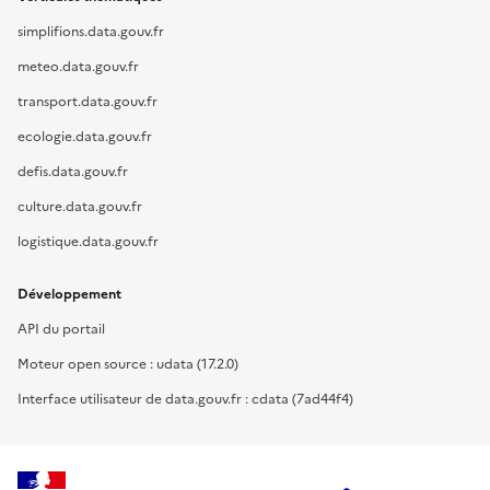
simplifions.data.gouv.fr
meteo.data.gouv.fr
transport.data.gouv.fr
ecologie.data.gouv.fr
defis.data.gouv.fr
culture.data.gouv.fr
logistique.data.gouv.fr
Développement
API du portail
Moteur open source : udata (17.2.0)
Interface utilisateur de data.gouv.fr : cdata (7ad44f4)