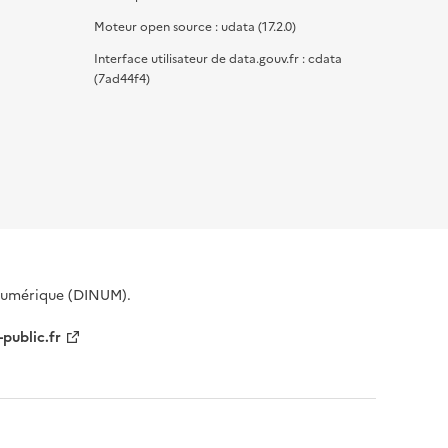
Moteur open source : udata (17.2.0)
Interface utilisateur de data.gouv.fr : cdata
(7ad44f4)
 Numérique (DINUM).
-public.fr