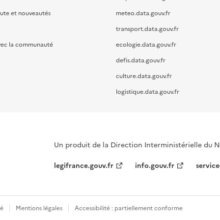
oute et nouveautés
meteo.data.gouv.fr
transport.data.gouv.fr
vec la communauté
ecologie.data.gouv.fr
defis.data.gouv.fr
culture.data.gouv.fr
logistique.data.gouv.fr
Un produit de la Direction Interministérielle du
legifrance.gouv.fr
info.gouv.fr
service
té
Mentions légales
Accessibilité : partiellement conforme