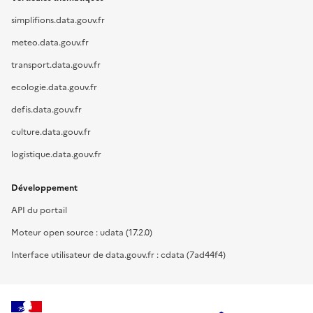
simplifions.data.gouv.fr
meteo.data.gouv.fr
transport.data.gouv.fr
ecologie.data.gouv.fr
defis.data.gouv.fr
culture.data.gouv.fr
logistique.data.gouv.fr
Développement
API du portail
Moteur open source : udata (17.2.0)
Interface utilisateur de data.gouv.fr : cdata (7ad44f4)