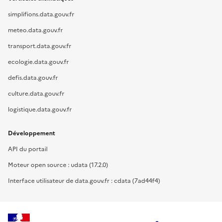
simplifions.data.gouv.fr
meteo.data.gouv.fr
transport.data.gouv.fr
ecologie.data.gouv.fr
defis.data.gouv.fr
culture.data.gouv.fr
logistique.data.gouv.fr
Développement
API du portail
Moteur open source : udata (17.2.0)
Interface utilisateur de data.gouv.fr : cdata (7ad44f4)