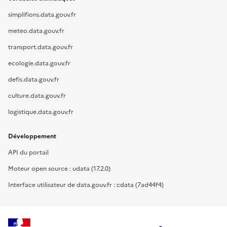
simplifions.data.gouv.fr
meteo.data.gouv.fr
transport.data.gouv.fr
ecologie.data.gouv.fr
defis.data.gouv.fr
culture.data.gouv.fr
logistique.data.gouv.fr
Développement
API du portail
Moteur open source : udata (17.2.0)
Interface utilisateur de data.gouv.fr : cdata (7ad44f4)