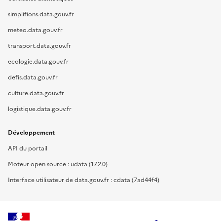
simplifions.data.gouv.fr
meteo.data.gouv.fr
transport.data.gouv.fr
ecologie.data.gouv.fr
defis.data.gouv.fr
culture.data.gouv.fr
logistique.data.gouv.fr
Développement
API du portail
Moteur open source : udata (17.2.0)
Interface utilisateur de data.gouv.fr : cdata (7ad44f4)