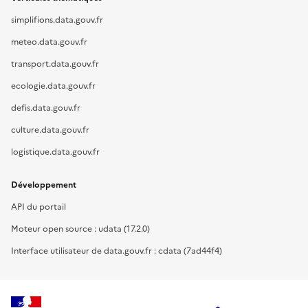
simplifions.data.gouv.fr
meteo.data.gouv.fr
transport.data.gouv.fr
ecologie.data.gouv.fr
defis.data.gouv.fr
culture.data.gouv.fr
logistique.data.gouv.fr
Développement
API du portail
Moteur open source : udata (17.2.0)
Interface utilisateur de data.gouv.fr : cdata (7ad44f4)