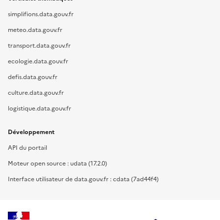
simplifions.data.gouv.fr
meteo.data.gouv.fr
transport.data.gouv.fr
ecologie.data.gouv.fr
defis.data.gouv.fr
culture.data.gouv.fr
logistique.data.gouv.fr
Développement
API du portail
Moteur open source : udata (17.2.0)
Interface utilisateur de data.gouv.fr : cdata (7ad44f4)