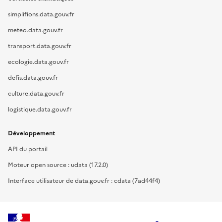
simplifions.data.gouv.fr
meteo.data.gouv.fr
transport.data.gouv.fr
ecologie.data.gouv.fr
defis.data.gouv.fr
culture.data.gouv.fr
logistique.data.gouv.fr
Développement
API du portail
Moteur open source : udata (17.2.0)
Interface utilisateur de data.gouv.fr : cdata (7ad44f4)