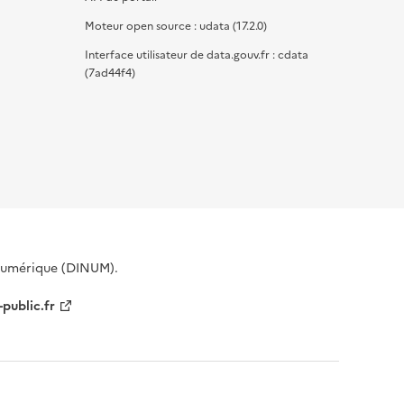
Moteur open source : udata (17.2.0)
Interface utilisateur de data.gouv.fr : cdata
(7ad44f4)
 Numérique (DINUM).
-public.fr