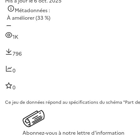
Mis à jour le 6 oct. 2025
Métadonnées :
À améliorer
(33 %)
1K
796
0
0
Ce jeu de données répond au spécifications du schéma "Part des 
Abonnez-vous à notre lettre d'information