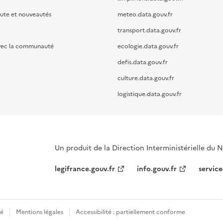
oute et nouveautés
meteo.data.gouv.fr
transport.data.gouv.fr
vec la communauté
ecologie.data.gouv.fr
defis.data.gouv.fr
culture.data.gouv.fr
logistique.data.gouv.fr
Un produit de la Direction Interministérielle du
legifrance.gouv.fr
info.gouv.fr
service
té
Mentions légales
Accessibilité : partiellement conforme