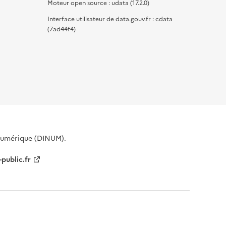
Moteur open source : udata (17.2.0)
Interface utilisateur de data.gouv.fr : cdata
(7ad44f4)
 Numérique (DINUM).
-public.fr