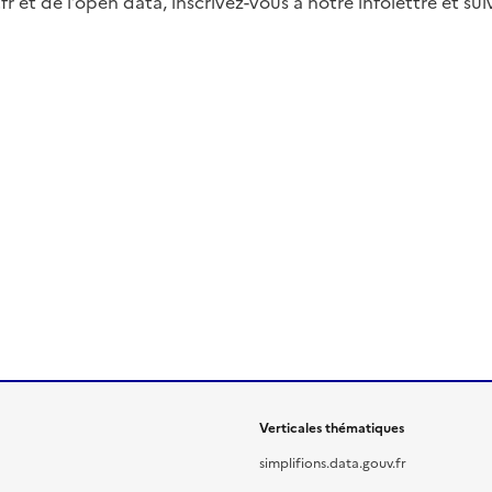
fr et de l’open data, inscrivez-vous à notre infolettre et s
Verticales thématiques
simplifions.data.gouv.fr