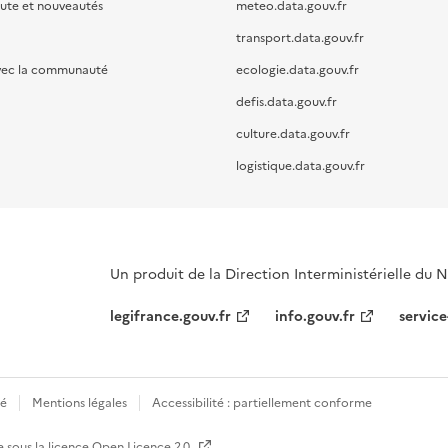
oute et nouveautés
meteo.data.gouv.fr
transport.data.gouv.fr
vec la communauté
ecologie.data.gouv.fr
defis.data.gouv.fr
culture.data.gouv.fr
logistique.data.gouv.fr
Un produit de la Direction Interministérielle du
legifrance.gouv.fr
info.gouv.fr
service
té
Mentions légales
Accessibilité : partiellement conforme
e sous la licence
Open Licence 2.0