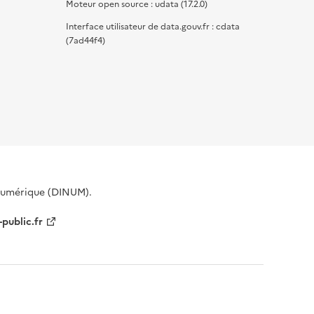
Moteur open source : udata (17.2.0)
Interface utilisateur de data.gouv.fr : cdata
(7ad44f4)
 Numérique (DINUM).
-public.fr