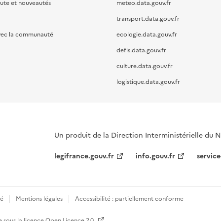
oute et nouveautés
meteo.data.gouv.fr
transport.data.gouv.fr
vec la communauté
ecologie.data.gouv.fr
defis.data.gouv.fr
culture.data.gouv.fr
logistique.data.gouv.fr
Un produit de la Direction Interministérielle du
legifrance.gouv.fr
info.gouv.fr
service
té
Mentions légales
Accessibilité : partiellement conforme
e sous la licence
Open Licence 2.0