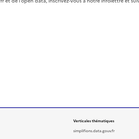
fr et de l’open data, inscrivez-vous à notre infolettre et s
Verticales thématiques
simplifions.data.gouv.fr