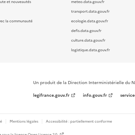
oute et nouveautés
meteo.data.gouv.fr
transport.data.gouv.fr
vec la communauté
ecologie.data.gouv.fr
defis.data.gouv.fr
culture.data.gouv.fr
logistique.data.gouv.fr
Un produit de la Direction Interministérielle du
legifrance.gouv.fr
info.gouv.fr
service
té
Mentions légales
Accessibilité : partiellement conforme
e sous la licence
Open Licence 2.0