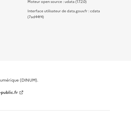
Moteur open source : udata (17.2.0)
Interface utilisateur de data.gouv.fr : cdata
(7ad44f4)
 Numérique (DINUM).
-public.fr