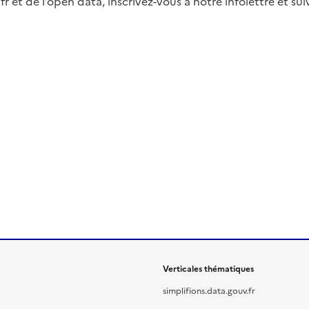
fr et de l’open data, inscrivez-vous à notre infolettre et s
Verticales thématiques
simplifions.data.gouv.fr