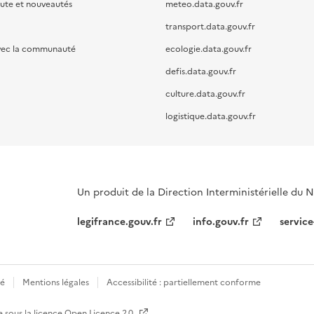
oute et nouveautés
meteo.data.gouv.fr
transport.data.gouv.fr
vec la communauté
ecologie.data.gouv.fr
defis.data.gouv.fr
culture.data.gouv.fr
logistique.data.gouv.fr
Un produit de la Direction Interministérielle du
legifrance.gouv.fr
info.gouv.fr
service
té
Mentions légales
Accessibilité : partiellement conforme
e sous la licence
Open Licence 2.0