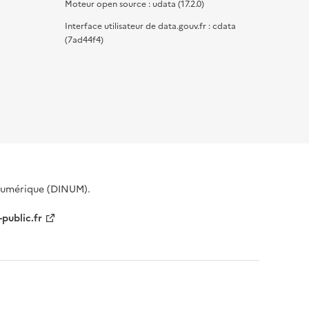
Moteur open source : udata (17.2.0)
Interface utilisateur de data.gouv.fr : cdata
(7ad44f4)
 Numérique (DINUM).
-public.fr