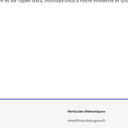
fr et de l’open data, inscrivez-vous à notre infolettre et s
Verticales thématiques
simplifions.data.gouv.fr