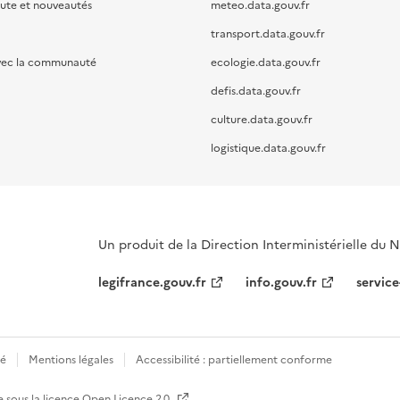
oute et nouveautés
meteo.data.gouv.fr
transport.data.gouv.fr
vec la communauté
ecologie.data.gouv.fr
defis.data.gouv.fr
culture.data.gouv.fr
logistique.data.gouv.fr
Un produit de la Direction Interministérielle du
legifrance.gouv.fr
info.gouv.fr
service
té
Mentions légales
Accessibilité : partiellement conforme
e sous la licence
Open Licence 2.0