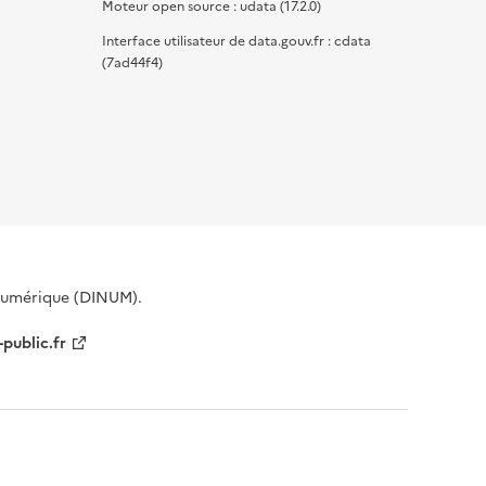
Moteur open source : udata (17.2.0)
Interface utilisateur de data.gouv.fr : cdata
(7ad44f4)
 Numérique (DINUM).
-public.fr