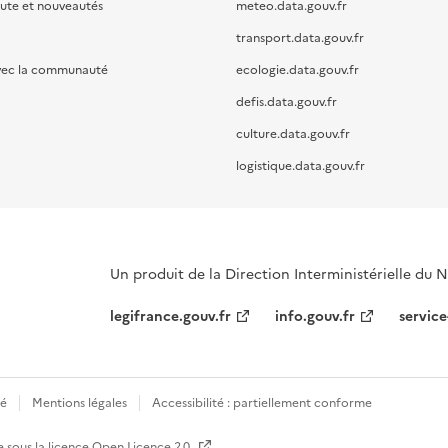
oute et nouveautés
meteo.data.gouv.fr
transport.data.gouv.fr
vec la communauté
ecologie.data.gouv.fr
defis.data.gouv.fr
culture.data.gouv.fr
logistique.data.gouv.fr
Un produit de la Direction Interministérielle du
legifrance.gouv.fr
info.gouv.fr
service
té
Mentions légales
Accessibilité : partiellement conforme
e sous la licence
Open Licence 2.0