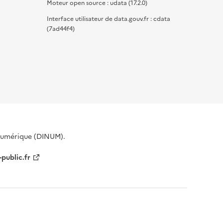
Moteur open source : udata (17.2.0)
Interface utilisateur de data.gouv.fr : cdata
(7ad44f4)
 Numérique (DINUM).
-public.fr