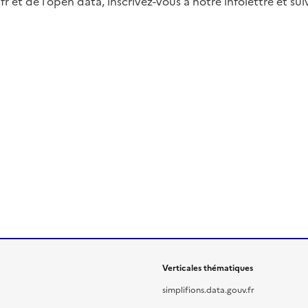
fr et de l’open data, inscrivez-vous à notre infolettre et s
Verticales thématiques
simplifions.data.gouv.fr