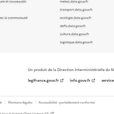
oute et nouveautés
meteo.data.gouv.fr
transport.data.gouv.fr
vec la communauté
ecologie.data.gouv.fr
defis.data.gouv.fr
culture.data.gouv.fr
logistique.data.gouv.fr
Un produit de la Direction Interministérielle du
legifrance.gouv.fr
info.gouv.fr
service
té
Mentions légales
Accessibilité : partiellement conforme
e sous la licence
Open Licence 2.0