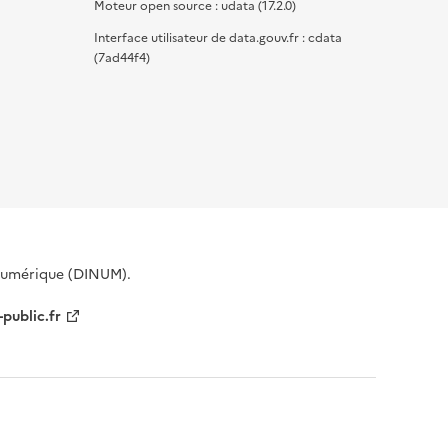
Moteur open source : udata (17.2.0)
Interface utilisateur de data.gouv.fr : cdata
(7ad44f4)
 Numérique (DINUM).
-public.fr