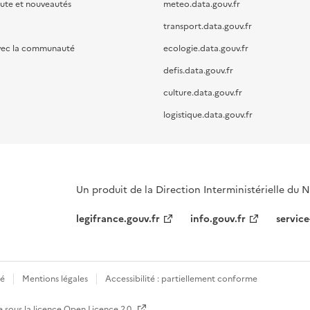
oute et nouveautés
meteo.data.gouv.fr
transport.data.gouv.fr
vec la communauté
ecologie.data.gouv.fr
defis.data.gouv.fr
culture.data.gouv.fr
logistique.data.gouv.fr
Un produit de la Direction Interministérielle du
legifrance.gouv.fr
info.gouv.fr
service
té
Mentions légales
Accessibilité : partiellement conforme
e sous la licence
Open Licence 2.0