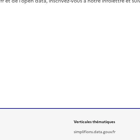
fr et de l’open data, inscrivez-vous à notre infolettre et s
Verticales thématiques
simplifions.data.gouv.fr