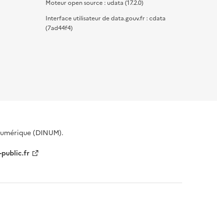
Moteur open source : udata (17.2.0)
Interface utilisateur de data.gouv.fr : cdata
(7ad44f4)
 Numérique (DINUM).
-public.fr