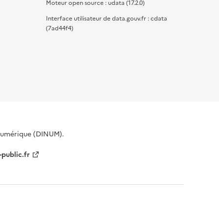
Moteur open source : udata (17.2.0)
Interface utilisateur de data.gouv.fr : cdata
(7ad44f4)
 Numérique (DINUM).
-public.fr