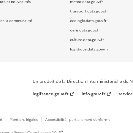
oute et nouveautés
meteo.data.gouv.fr
transport.data.gouv.fr
vec la communauté
ecologie.data.gouv.fr
defis.data.gouv.fr
culture.data.gouv.fr
logistique.data.gouv.fr
Un produit de la Direction Interministérielle du
legifrance.gouv.fr
info.gouv.fr
service
té
Mentions légales
Accessibilité : partiellement conforme
e sous la licence
Open Licence 2.0