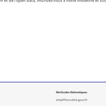
fr et de l’open data, inscrivez-vous à notre infolettre et s
Verticales thématiques
simplifions.data.gouv.fr