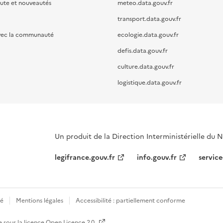
oute et nouveautés
meteo.data.gouv.fr
transport.data.gouv.fr
vec la communauté
ecologie.data.gouv.fr
defis.data.gouv.fr
culture.data.gouv.fr
logistique.data.gouv.fr
Un produit de la Direction Interministérielle du
legifrance.gouv.fr
info.gouv.fr
service
té
Mentions légales
Accessibilité : partiellement conforme
e sous la licence
Open Licence 2.0