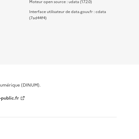
Moteur open source : udata (17.2.0)
Interface utilisateur de data.gouv.fr : cdata
(7ad44f4)
 Numérique (DINUM).
-public.fr