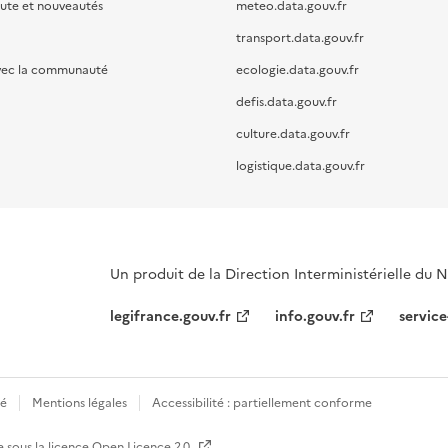
oute et nouveautés
meteo.data.gouv.fr
transport.data.gouv.fr
vec la communauté
ecologie.data.gouv.fr
defis.data.gouv.fr
culture.data.gouv.fr
logistique.data.gouv.fr
Un produit de la Direction Interministérielle du
legifrance.gouv.fr
info.gouv.fr
service
té
Mentions légales
Accessibilité : partiellement conforme
e sous la licence
Open Licence 2.0