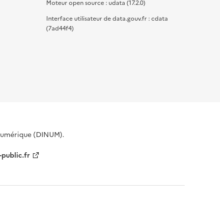
Moteur open source : udata (17.2.0)
Interface utilisateur de data.gouv.fr : cdata
(7ad44f4)
 Numérique (DINUM).
-public.fr