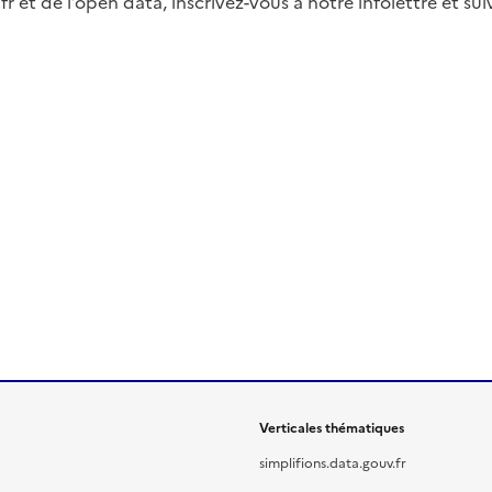
fr et de l’open data, inscrivez-vous à notre infolettre et s
Verticales thématiques
simplifions.data.gouv.fr