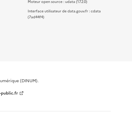
Moteur open source : udata (17.2.0)
Interface utilisateur de data.gouv.fr : cdata
(7ad44f4)
 Numérique (DINUM).
-public.fr