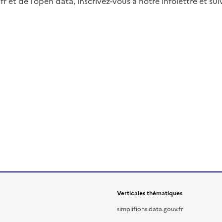
fr et de l’open data, inscrivez-vous à notre infolettre et s
Verticales thématiques
simplifions.data.gouv.fr