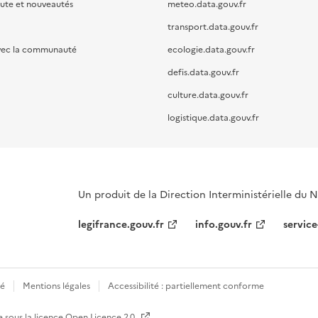
oute et nouveautés
meteo.data.gouv.fr
transport.data.gouv.fr
vec la communauté
ecologie.data.gouv.fr
defis.data.gouv.fr
culture.data.gouv.fr
logistique.data.gouv.fr
Un produit de la Direction Interministérielle du
legifrance.gouv.fr
info.gouv.fr
service
té
Mentions légales
Accessibilité : partiellement conforme
e sous la licence
Open Licence 2.0