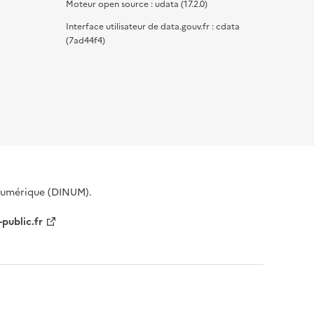
Moteur open source : udata (17.2.0)
Interface utilisateur de data.gouv.fr : cdata
(7ad44f4)
 Numérique (DINUM).
-public.fr