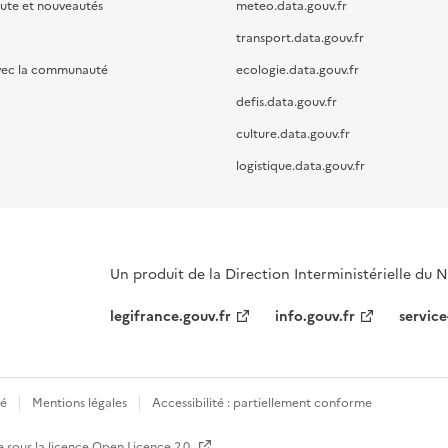
oute et nouveautés
meteo.data.gouv.fr
transport.data.gouv.fr
vec la communauté
ecologie.data.gouv.fr
defis.data.gouv.fr
culture.data.gouv.fr
logistique.data.gouv.fr
Un produit de la Direction Interministérielle du
legifrance.gouv.fr
info.gouv.fr
service
té
Mentions légales
Accessibilité : partiellement conforme
e sous la licence
Open Licence 2.0