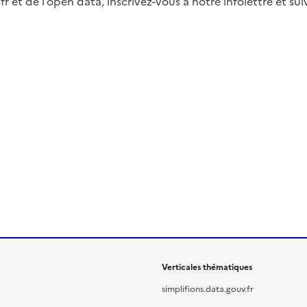
fr et de l’open data, inscrivez-vous à notre infolettre et s
Verticales thématiques
simplifions.data.gouv.fr