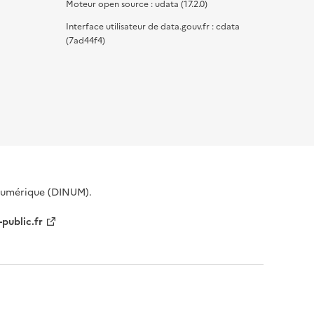
Moteur open source : udata (17.2.0)
Interface utilisateur de data.gouv.fr : cdata
(7ad44f4)
 Numérique (DINUM).
-public.fr