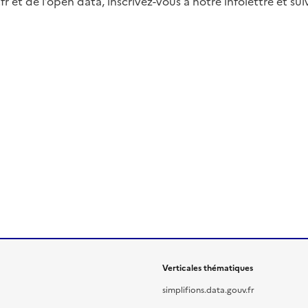
fr et de l’open data, inscrivez-vous à notre infolettre et s
Verticales thématiques
simplifions.data.gouv.fr