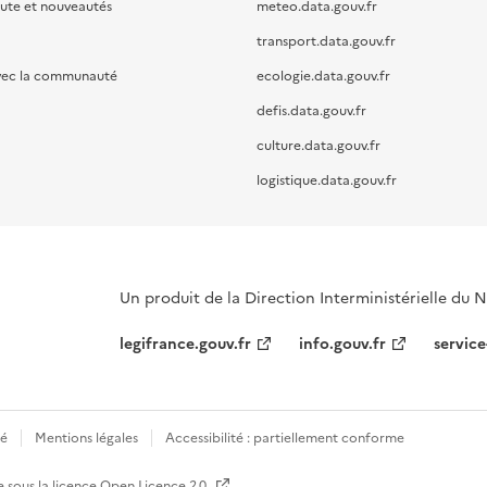
oute et nouveautés
meteo.data.gouv.fr
transport.data.gouv.fr
vec la communauté
ecologie.data.gouv.fr
defis.data.gouv.fr
culture.data.gouv.fr
logistique.data.gouv.fr
Un produit de la Direction Interministérielle du
legifrance.gouv.fr
info.gouv.fr
service
té
Mentions légales
Accessibilité : partiellement conforme
e sous la licence
Open Licence 2.0