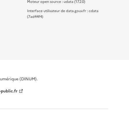
Moteur open source : udata (17.2.0)
Interface utilisateur de data.gouv.fr : cdata
(7ad44f4)
 Numérique (DINUM).
-public.fr