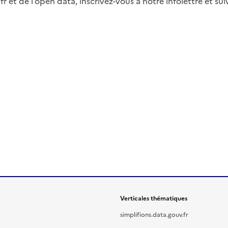
fr et de l’open data, inscrivez-vous à notre infolettre et s
Verticales thématiques
simplifions.data.gouv.fr