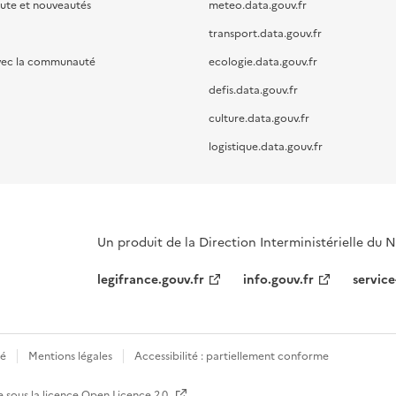
oute et nouveautés
meteo.data.gouv.fr
transport.data.gouv.fr
vec la communauté
ecologie.data.gouv.fr
defis.data.gouv.fr
culture.data.gouv.fr
logistique.data.gouv.fr
Un produit de la Direction Interministérielle du
legifrance.gouv.fr
info.gouv.fr
service
té
Mentions légales
Accessibilité : partiellement conforme
e sous la licence
Open Licence 2.0