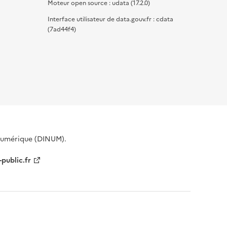
Moteur open source : udata (17.2.0)
Interface utilisateur de data.gouv.fr : cdata
(7ad44f4)
 Numérique (DINUM).
-public.fr