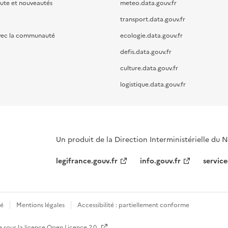
oute et nouveautés
meteo.data.gouv.fr
transport.data.gouv.fr
vec la communauté
ecologie.data.gouv.fr
defis.data.gouv.fr
culture.data.gouv.fr
logistique.data.gouv.fr
Un produit de la Direction Interministérielle du
legifrance.gouv.fr
info.gouv.fr
service
té
Mentions légales
Accessibilité : partiellement conforme
e sous la licence
Open Licence 2.0