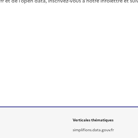
fr et de l’open data, inscrivez-vous à notre infolettre et s
Verticales thématiques
simplifions.data.gouv.fr