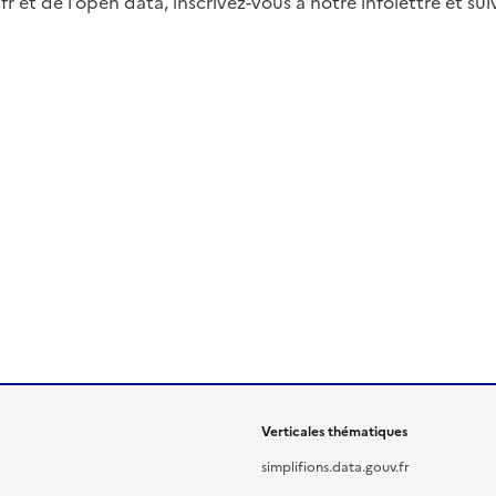
fr et de l’open data, inscrivez-vous à notre infolettre et s
Verticales thématiques
simplifions.data.gouv.fr