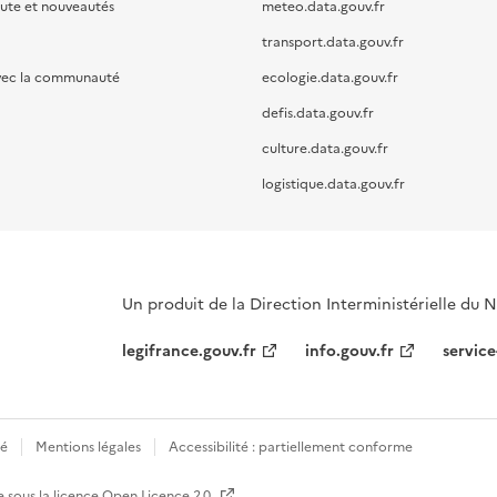
oute et nouveautés
meteo.data.gouv.fr
transport.data.gouv.fr
vec la communauté
ecologie.data.gouv.fr
defis.data.gouv.fr
culture.data.gouv.fr
logistique.data.gouv.fr
Un produit de la Direction Interministérielle du
legifrance.gouv.fr
info.gouv.fr
service
té
Mentions légales
Accessibilité : partiellement conforme
e sous la licence
Open Licence 2.0