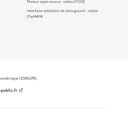
Moteur open source : udata (17.2.0)
Interface utilisateur de data.gouv.fr : cdata
(7ad44f4)
 Numérique (DINUM).
-public.fr