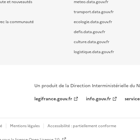
oute et nouveautés
meteo.data.gouv.fr
transport.data.gouv.fr
vec la communauté
ecologie.data.gouv.fr
defis.data.gouv.fr
culture.data.gouv.fr
logistique.data.gouv.fr
Un produit de la Direction Interministérielle du
legifrance.gouv.fr
info.gouv.fr
service
té
Mentions légales
Accessibilité : partiellement conforme
e sous la licence
Open Licence 2.0