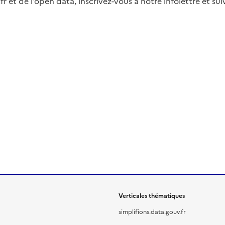
fr et de l’open data, inscrivez-vous à notre infolettre et s
Verticales thématiques
simplifions.data.gouv.fr