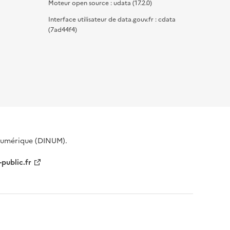
Moteur open source : udata (17.2.0)
Interface utilisateur de data.gouv.fr : cdata
(7ad44f4)
 Numérique (DINUM).
-public.fr