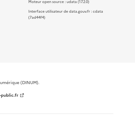
Moteur open source : udata (17.2.0)
Interface utilisateur de data.gouv.fr : cdata
(7ad44f4)
 Numérique (DINUM).
-public.fr