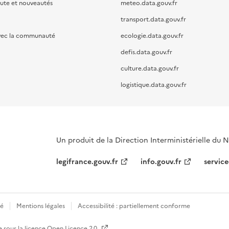
oute et nouveautés
meteo.data.gouv.fr
transport.data.gouv.fr
vec la communauté
ecologie.data.gouv.fr
defis.data.gouv.fr
culture.data.gouv.fr
logistique.data.gouv.fr
Un produit de la Direction Interministérielle du
legifrance.gouv.fr
info.gouv.fr
service
té
Mentions légales
Accessibilité : partiellement conforme
e sous la licence
Open Licence 2.0