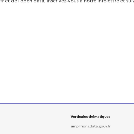
fr et de l’open data, inscrivez-vous à notre infolettre et s
Verticales thématiques
simplifions.data.gouv.fr