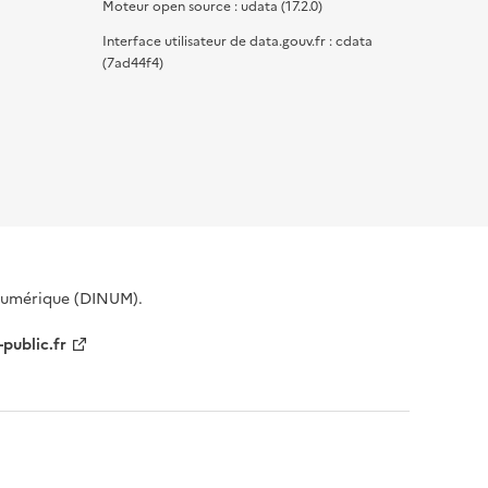
Moteur open source : udata (17.2.0)
Interface utilisateur de data.gouv.fr : cdata
(7ad44f4)
 Numérique (DINUM).
-public.fr