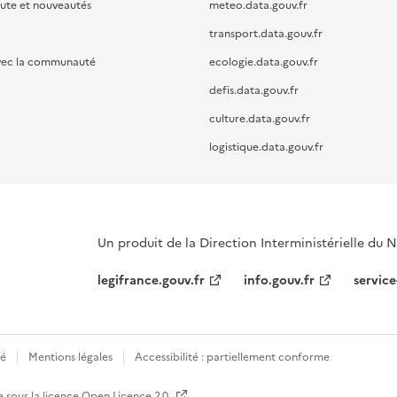
oute et nouveautés
meteo.data.gouv.fr
transport.data.gouv.fr
vec la communauté
ecologie.data.gouv.fr
defis.data.gouv.fr
culture.data.gouv.fr
logistique.data.gouv.fr
Un produit de la Direction Interministérielle du
legifrance.gouv.fr
info.gouv.fr
service
té
Mentions légales
Accessibilité : partiellement conforme
e sous la licence
Open Licence 2.0