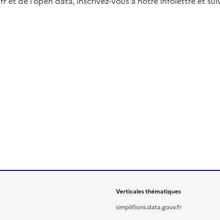
fr et de l’open data, inscrivez-vous à notre infolettre et s
Verticales thématiques
simplifions.data.gouv.fr