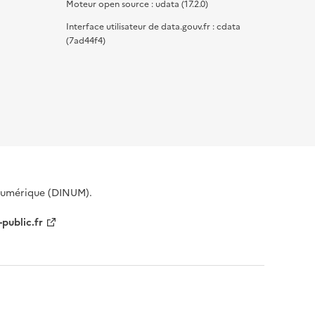
Moteur open source : udata (17.2.0)
Interface utilisateur de data.gouv.fr : cdata
(7ad44f4)
 Numérique (DINUM).
-public.fr