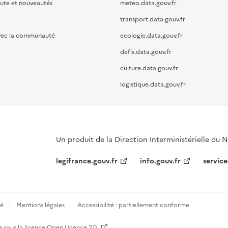
oute et nouveautés
meteo.data.gouv.fr
transport.data.gouv.fr
vec la communauté
ecologie.data.gouv.fr
defis.data.gouv.fr
culture.data.gouv.fr
logistique.data.gouv.fr
Un produit de la Direction Interministérielle du
legifrance.gouv.fr
info.gouv.fr
service
té
Mentions légales
Accessibilité : partiellement conforme
e sous la licence
Open Licence 2.0