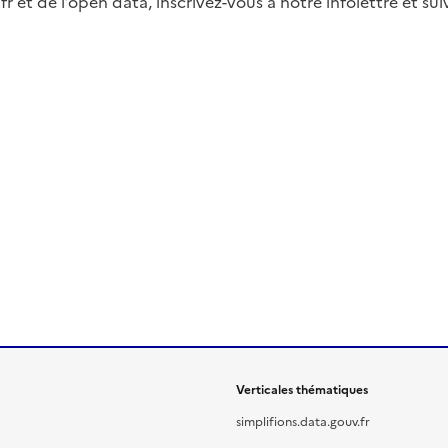
fr et de l’open data, inscrivez-vous à notre infolettre et s
Verticales thématiques
simplifions.data.gouv.fr