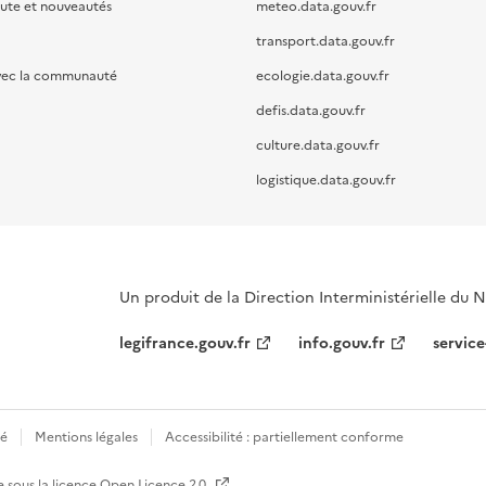
oute et nouveautés
meteo.data.gouv.fr
transport.data.gouv.fr
vec la communauté
ecologie.data.gouv.fr
defis.data.gouv.fr
culture.data.gouv.fr
logistique.data.gouv.fr
Un produit de la Direction Interministérielle du
legifrance.gouv.fr
info.gouv.fr
service
té
Mentions légales
Accessibilité : partiellement conforme
e sous la licence
Open Licence 2.0