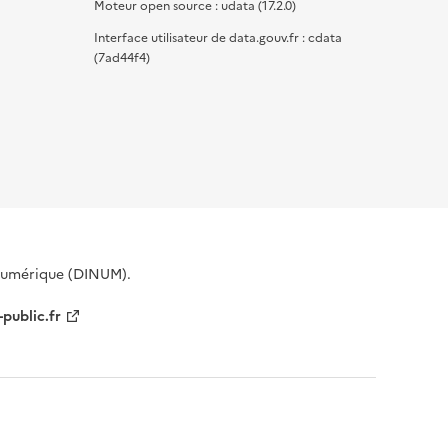
Moteur open source : udata (17.2.0)
Interface utilisateur de data.gouv.fr : cdata
(7ad44f4)
 Numérique (DINUM).
-public.fr