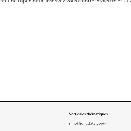
fr et de l’open data, inscrivez-vous à notre infolettre et s
Verticales thématiques
simplifions.data.gouv.fr