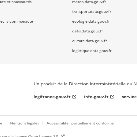
oute et nouveautés
meteo.data.gouv.fr
transport.data.gouv.fr
vec la communauté
ecologie.data.gouv.fr
defis.data.gouv.fr
culture.data.gouv.fr
logistique.data.gouv.fr
Un produit de la Direction Interministérielle du
legifrance.gouv.fr
info.gouv.fr
service
té
Mentions légales
Accessibilité : partiellement conforme
e sous la licence
Open Licence 2.0