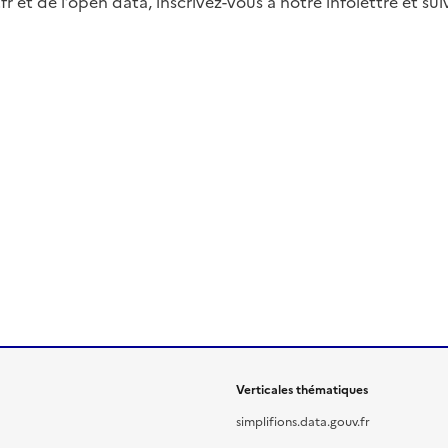
fr et de l’open data, inscrivez-vous à notre infolettre et s
Verticales thématiques
simplifions.data.gouv.fr