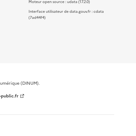
Moteur open source : udata (17.2.0)
Interface utilisateur de data.gouv.fr : cdata
(7ad44f4)
 Numérique (DINUM).
-public.fr